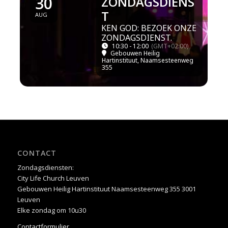
30
ZONDAGSDIENS
T
AUG
KEN GOD: BEZOEK ONZE
ZONDAGSDIENST.
10:30 - 12:00
(GMT+02:00)
Gebouwen Heilig
Hartinstituut
, Naamsesteenweg
355
CONTACT
Zondagsdiensten:
City Life Church Leuven
Gebouwen Heilig Hartinstituut Naamsesteenweg 355 3001
Leuven
Elke zondag om 10u30
Contactformulier