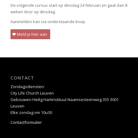
De volgende cursus start op dinsdag 24 februari en gaat dan 8
weken door op dinsdag.
Aanmelden kan via onderstaande knop.
Meld je hier aan
CONTACT
Zondagsdiensten:
City Life Church Leuven
Gebouwen Heilig Hartinstituut Naamsesteenweg 355 3001
Leuven
Elke zondag om 10u30
Contactformulier