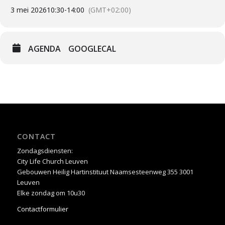
3 mei 2026
10:30
-
14:00
(GMT+02:00)
AGENDA
GOOGLECAL
CONTACT
Zondagsdiensten:
City Life Church Leuven
Gebouwen Heilig Hartinstituut Naamsesteenweg 355 3001
Leuven
Elke zondag om 10u30
Contactformulier