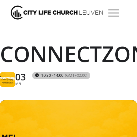
CONNECTZO
03
10:30 - 14:00
(GMT+02:00)
MEI