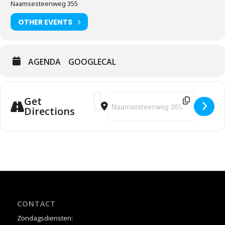
Naamsesteenweg 355
OTHER EVENTS
AGENDA
GOOGLECAL
Address - Jubileumdienst & receptie C
Destination Address - Jubileumdie
Get
Directions
CONTACT
Zondagsdiensten: