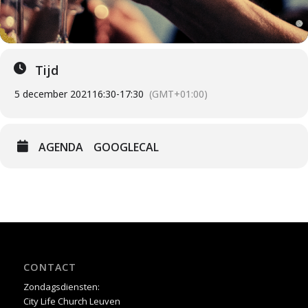
Tijd
5 december 2021
16:30
-
17:30
(GMT+01:00)
AGENDA
GOOGLECAL
CONTACT
Zondagsdiensten:
City Life Church Leuven