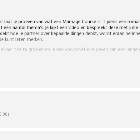
 laat je proeven van wat een Marriage Course is. Tijdens een roman
et een aantal thema’s. Je kijkt een video en bespreekt deze met julli
ontdekt hoe je partner over bepaalde dingen denkt, wordt eraan herinner
fde kunt laten merken.
elkaar toe te groeien en je een voorproefje te geven van een langer
nd Leuven
:00)