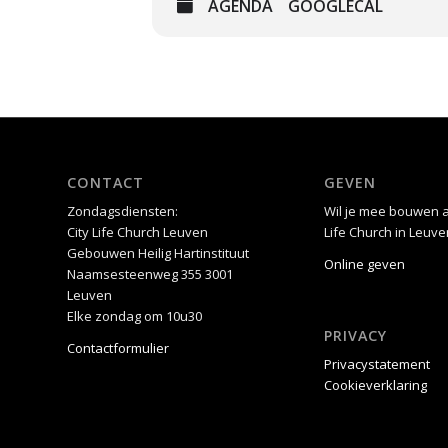
AGENDA
GOOGLECAL
CONTACT
GEVEN
Zondagsdiensten:
Wil je mee bouwen a
City Life Church Leuven
Life Church in Leuve
Gebouwen Heilig Hartinstituut
Online geven
Naamsesteenweg 355 3001
Leuven
Elke zondag om 10u30
PRIVACY
Contactformulier
Privacystatement
Cookieverklaring