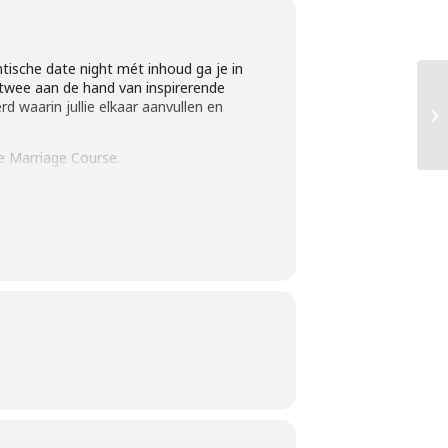
tische date night mét inhoud ga je in
e twee aan de hand van inspirerende
d waarin jullie elkaar aanvullen en
e Marriage Course.