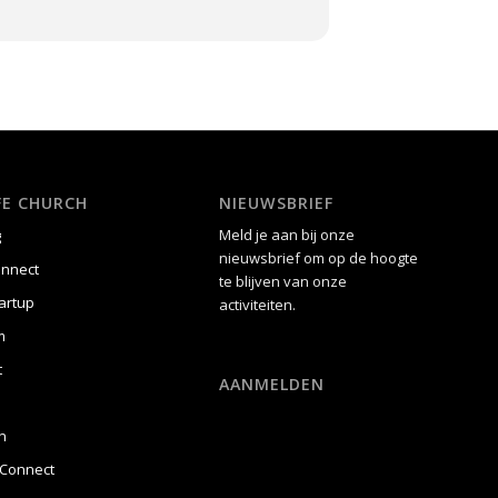
IFE CHURCH
NIEUWSBRIEF
Meld je aan bij onze
g
nieuwsbrief om op de hoogte
onnect
te blijven van onze
artup
activiteiten.
m
t
AANMELDEN
n
Connect