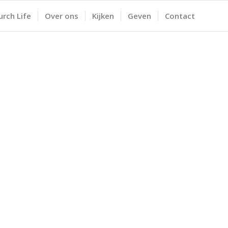
urch Life
Over ons
Kijken
Geven
Contact