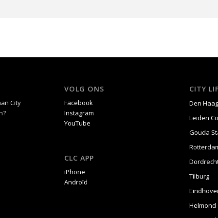
VOLG ONS
CITY L
an City
Facebook
Den Haa
n?
Instagram
Leiden C
YouTube
Gouda St
Rotterda
CLC APP
Dordrech
iPhone
Tilburg
Androïd
Eindhove
Helmond 