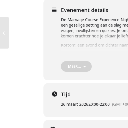
Evenement details
De Marriage Course Experience Night
een gezellige setting aan de slag m
vragen, invullijsten en quizjes. Je 
Geen dienst
komen erachter hoe je elkaar je lie
Kortom: een avond om dichter naar 
PRECIEZE LOCATIE VOLGT: in of ro
INSCHRIJVEN
MEER...
Tijd
26 maart 2026
20:00
-
22:00
(GMT+00