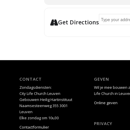
Address - Welk
Get Directions
CONTACT
GEVEN
Zondagsdiensten:
Wil je mee bouwen a
City Life Church Leuven
Life Church in Leuve
Gebouwen Heilig Hartinstituut
Online geven
Naamsesteenweg 355 3001
Leuven
Elke zondag om 10u30
PRIVACY
Contactformulier