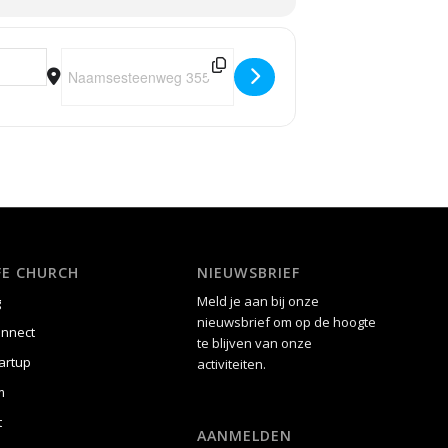
Destination Address - Welkom Thuis sessie [KzrQGa5Gl]
IFE CHURCH
NIEUWSBRIEF
Meld je aan bij onze
g
nieuwsbrief om op de hoogte
onnect
te blijven van onze
artup
activiteiten.
m
t
AANMELDEN