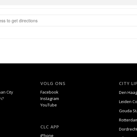
om Thuis sessie [mWoFWtK2d]
VOLG ONS
CITY L
an City
Facebook
Den Haa
n?
Instagram
Leiden C
YouTube
Gouda St
Rotterda
CLC APP
Dordrech
iPhone