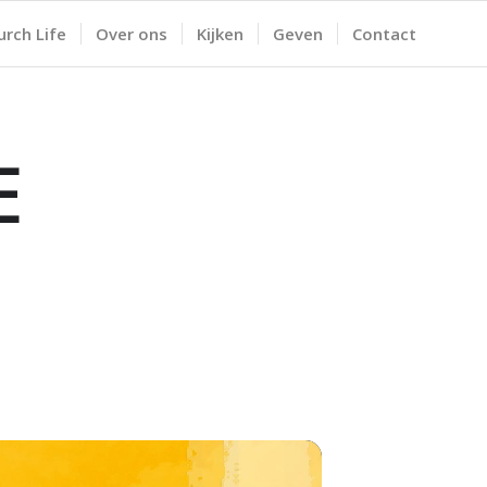
urch Life
Over ons
Kijken
Geven
Contact
E