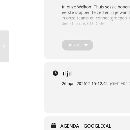
In onze Welkom Thuis sessie hopen
eerste stappen te zetten in je wand
in onze teams en connectgroepen. Oo
dienst in ons CLC Café!
Marriage Course
MEER...
Experience Night
Tijd
26 april 2026
12:15
-
12:45
(GMT+02:
AGENDA
GOOGLECAL